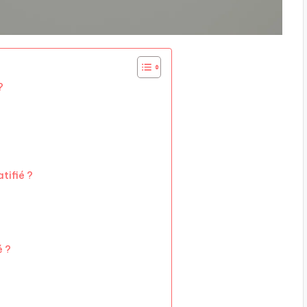
?
tifié ?
é ?