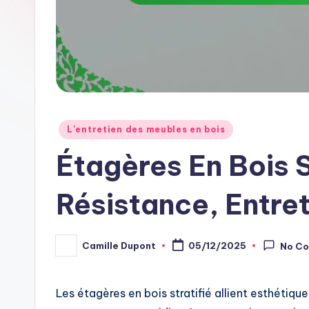
Posted
L'entretien des meubles en bois
in
Étagères En Bois S
Résistance, Entret
Camille Dupont
05/12/2025
No C
Posted
by
Les étagères en bois stratifié allient esthétique