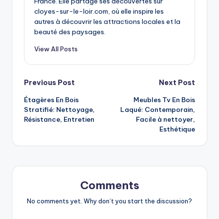
France. Elle partage ses découvertes sur
cloyes-sur-le-loir.com, où elle inspire les
autres à découvrir les attractions locales et la
beauté des paysages.
View All Posts
Post
Previous Post
Next Post
Étagères En Bois
Meubles Tv En Bois
navigation
Stratifié: Nettoyage,
Laqué: Contemporain,
Résistance, Entretien
Facile à nettoyer,
Esthétique
Comments
No comments yet. Why don’t you start the discussion?