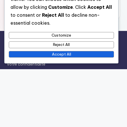
allow by clicking
Customize
. Click
Accept All
November 2025
to consent or
Reject All
to decline non-
essential cookies.
Customize
Reject All
Legal
Accept All
Conditions d’utilisation
Votre confidentialité
Contact
À propos
Cookies et suivi
Recent Posts
Buffets En Bois Vernis: Protection, Style, Rangement