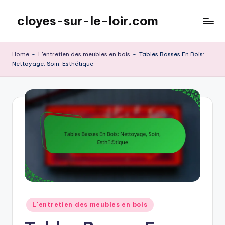
cloyes-sur-le-loir.com
Skip
to
content
Home
-
L'entretien des meubles en bois
-
Tables Basses En Bois:
Nettoyage, Soin, Esthétique
Posted
L'entretien des meubles en bois
in