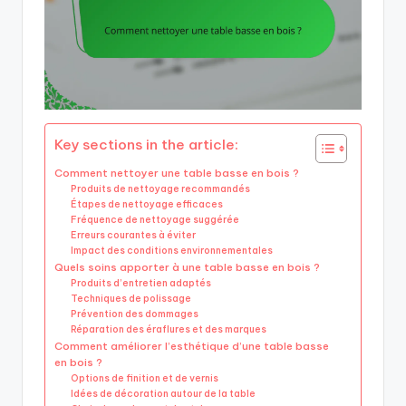
Key sections in the article:
Comment nettoyer une table basse en bois ?
Produits de nettoyage recommandés
Étapes de nettoyage efficaces
Fréquence de nettoyage suggérée
Erreurs courantes à éviter
Impact des conditions environnementales
Quels soins apporter à une table basse en bois ?
Produits d’entretien adaptés
Techniques de polissage
Prévention des dommages
Réparation des éraflures et des marques
Comment améliorer l’esthétique d’une table basse
en bois ?
Options de finition et de vernis
Idées de décoration autour de la table