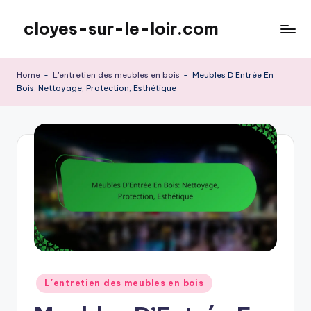
cloyes-sur-le-loir.com
Skip
to
content
Home
-
L'entretien des meubles en bois
-
Meubles D’Entrée En
Bois: Nettoyage, Protection, Esthétique
Posted
L'entretien des meubles en bois
in