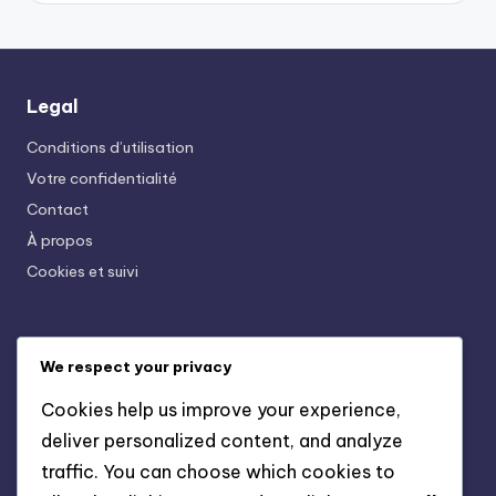
Legal
Conditions d’utilisation
Votre confidentialité
Contact
À propos
Cookies et suivi
Recent Posts
We respect your privacy
Buffets En Bois Vernis: Protection, Style, Rangement
Cookies help us improve your experience,
Armoires En Bois De Pin: Légères, Économiques,
deliver personalized content, and analyze
Pratiques
traffic. You can choose which cookies to
Meubles De Jardin En Bois: Traitement, Protection,