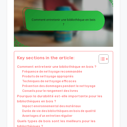
Key sections in the article:
Comment entretenir une bibliothèque en bois ?
Fréquence de nettoyage recommandée
Produits de nettoyage appropriés
Techniques de nettoyage efficaces
Prévention des dommages pendant le nettoyage
Conseils pour le rangement des livres
Pourquoi la durabilité est-elle importante pour les
bibliothèques en bois ?
Impact environnemental des matériaux
Durée de vie des bibliothèques en bois de qualité
Avantages d’un entretien régulier
Quels types de bois sont les meilleurs pour les
bibliothèques ?