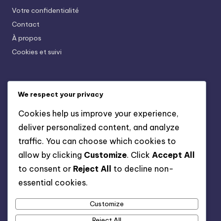
Votre confidentialité
Contact
À propos
Cookies et suivi
Recent Posts
We respect your privacy
Buffets En Bois Vernis: Protection, Style, Rangement
Cookies help us improve your experience,
Armoires En Bois De Pin: Légères, Économiques,
deliver personalized content, and analyze
Pratiques
traffic. You can choose which cookies to
Meubles De Jardin En Bois: Traitement, Protection,
allow by clicking
Customize
. Click
Accept All
Durabilité
to consent or
Reject All
to decline non-
Chaises En Bois Scandinaves: Simplicité, Confort,
essential cookies.
Esthétique
Customize
Bibliothèques En Bois Design: Originalité, Style,
Fonctionnalité
Reject All