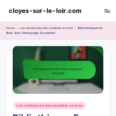
cloyes-sur-le-loir.com
Skip
to
content
Home
-
Les tendances des meubles en bois
-
Bibliothèques En
Bois: Soin, Nettoyage, Durabilité
Posted
Les tendances des meubles en bois
in