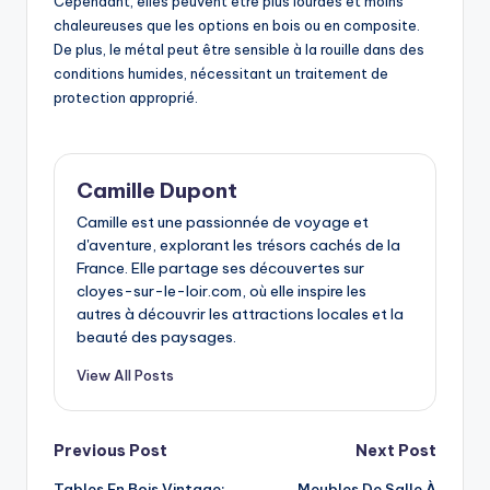
Cependant, elles peuvent être plus lourdes et moins
chaleureuses que les options en bois ou en composite.
De plus, le métal peut être sensible à la rouille dans des
conditions humides, nécessitant un traitement de
protection approprié.
Camille Dupont
Camille est une passionnée de voyage et
d'aventure, explorant les trésors cachés de la
France. Elle partage ses découvertes sur
cloyes-sur-le-loir.com, où elle inspire les
autres à découvrir les attractions locales et la
beauté des paysages.
View All Posts
Post
Previous Post
Next Post
Tables En Bois Vintage:
Meubles De Salle À