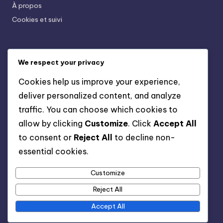
À propos
Cookies et suivi
Recent Posts
We respect your privacy
Buffets En Bois Vernis: Protection, Style, Rangement
Cookies help us improve your experience,
Armoires En Bois De Pin: Légères, Économiques,
deliver personalized content, and analyze
Pratiques
traffic. You can choose which cookies to
Meubles De Jardin En Bois: Traitement, Protection,
allow by clicking
Customize
. Click
Accept All
Durabilité
to consent or
Reject All
to decline non-
Chaises En Bois Scandinaves: Simplicité, Confort,
essential cookies.
Esthétique
Customize
Bibliothèques En Bois Design: Originalité, Style,
Fonctionnalité
Reject All
Accept All