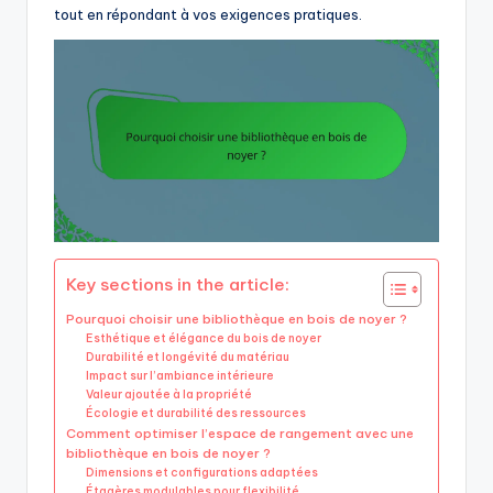
tout en répondant à vos exigences pratiques.
Key sections in the article:
Pourquoi choisir une bibliothèque en bois de noyer ?
Esthétique et élégance du bois de noyer
Durabilité et longévité du matériau
Impact sur l’ambiance intérieure
Valeur ajoutée à la propriété
Écologie et durabilité des ressources
Comment optimiser l’espace de rangement avec une
bibliothèque en bois de noyer ?
Dimensions et configurations adaptées
Étagères modulables pour flexibilité