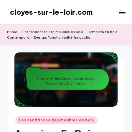
cloyes-sur-le-loir.com
Skip
to
content
Home
-
Les tendances des meubles en bois
-
Armoires En Bois
Contemporain: Design, Fonctionnalité, Innovation
Posted
Les tendances des meubles en bois
in