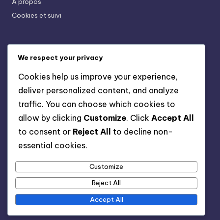
À propos
Cookies et suivi
Recent Posts
We respect your privacy
Buffets En Bois Vernis: Protection, Style, Rangement
Cookies help us improve your experience,
Armoires En Bois De Pin: Légères, Économiques,
deliver personalized content, and analyze
Pratiques
traffic. You can choose which cookies to
Meubles De Jardin En Bois: Traitement, Protection,
allow by clicking
Customize
. Click
Accept All
Durabilité
to consent or
Reject All
to decline non-
Chaises En Bois Scandinaves: Simplicité, Confort,
essential cookies.
Esthétique
Customize
Bibliothèques En Bois Design: Originalité, Style,
Fonctionnalité
Reject All
Accept All